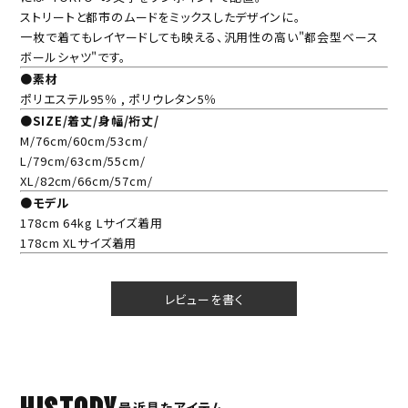
ストリートと都市のムードをミックスしたデザインに。
一枚で着てもレイヤードしても映える、汎用性の高い"都会型ベース
ボールシャツ"です。
●素材
ポリエステル95％ , ポリウレタン5％
●SIZE/着丈/身幅/裄丈/
M/76cm/60cm/53cm/
L/79cm/63cm/55cm/
XL/82cm/66cm/57cm/
●モデル
178cm 64kg Lサイズ着用
178cm XLサイズ着用
レビューを書く
HISTORY
最近見たアイテム