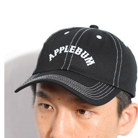
glamb × 劇場版『チェン
GLIMCLAP 202
ソーマン レゼ篇』第2弾
1st 先行予約
先行予約