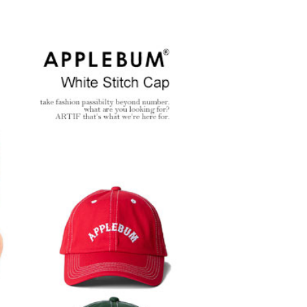
6 秋冬
SOFTMACHINE 2026
glam
秋冬 先行予約
ョン 