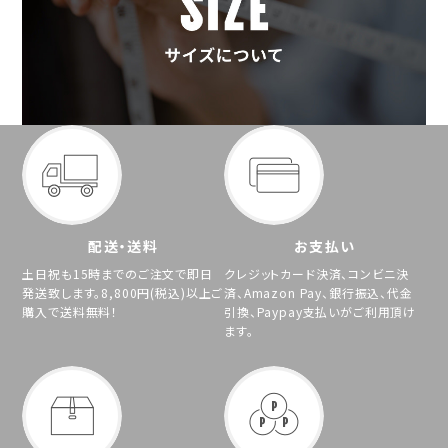
配送・送料
お支払い
土日祝も15時までのご注文で即日
クレジットカード決済、コンビニ決
発送致します。8,800円(税込)以上ご
済、Amazon Pay、銀行振込、代金
購入で送料無料！
引換、Paypay支払いがご利用頂け
ます。