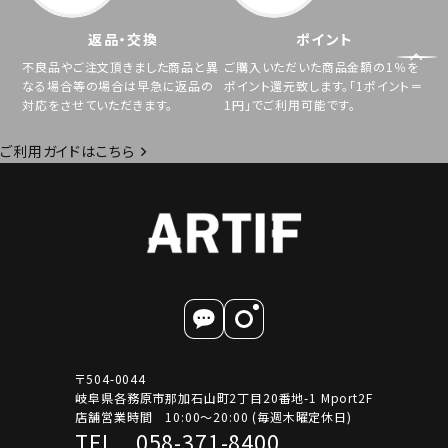
返品・交換
ポイント
不良品やご注文頂きました商品と異
ご購入いただいた商品金額の1％を
なる場合等の場合は早急に返品の
ポイント還元致します。「1ポイント＝
対応をさせていただきます。
1円」でご利用可能です。
ご利用ガイドはこちら
〒504-0044
岐阜県各務原市那加石山町2丁目20番地-1 Mport2F
店舗営業時間 10:00～20:00 (毎週木曜定休日)
TEL 058-371-8400