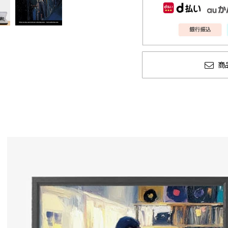
商
6 秋冬
CLUCT 2026 冬
glamb
COLLECTION 先行予約
ソーマン
先行予