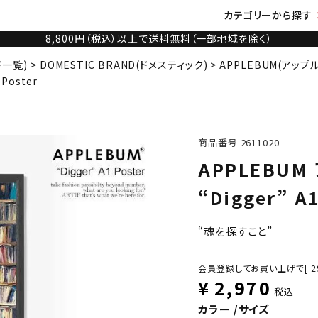
カテゴリーから探す
8,800円（税込）以上で送料無料（一部地域を除く）
ド一覧)
DOMESTIC BRAND(ドメスティック)
APPLEBUM(アップ
Poster
商品番号
2611020
APPLEBU
“Digger” A1
“魂を探すこと”
会員登録してお買い上げで[
2
¥
2,970
税込
カラー
サイズ