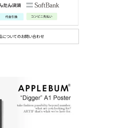
品についてのお問い合わせ
 × 劇場版『チェン
GLIMCLAP 2026 秋冬
 レゼ篇』第2弾
1st 先行予約
約