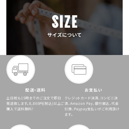
配送・送料
お支払い
土日祝も15時までのご注文で即日
クレジットカード決済、コンビニ決
発送致します。8,800円(税込)以上ご
済、Amazon Pay、銀行振込、代金
購入で送料無料！
引換、Paypay支払いがご利用頂け
ます。