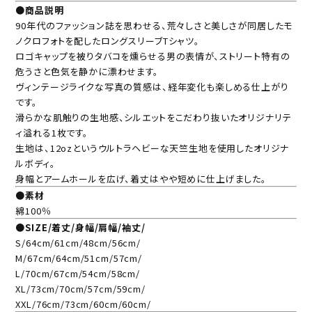
●商品説明
90年代のファッション誌を思わせる、荒々しさと美しさが同居したモ
ノクロフォトを配したロングスリーブTシャツ。
ロゴキャップを被りタバコを燻らせる男の表情が、ストリート特有の
危うさと色気を静かに漂わせます。
ヴィンテージライクな写真の質感は、経年変化も楽しめる仕上がり
です。
滑らかな肌触りの生地感、シルエットをこだわり抜いたオリジナリテ
ィ溢れる1枚です。
生地は、12ozというウルトラヘビーな天竺生地を使用したオリジナ
ルボディ。
身幅とアームホールを広げ、着丈はやや短めに仕上げました。
●素材
綿100％
●SIZE/着丈/身幅/肩幅/袖丈/
S/64cm/61cm/48cm/56cm/
M/67cm/64cm/51cm/57cm/
L/70cm/67cm/54cm/58cm/
XL/73cm/70cm/57cm/59cm/
XXL/76cm/73cm/60cm/60cm/