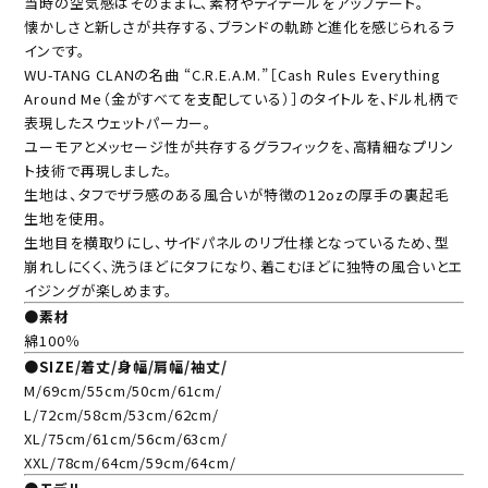
当時の空気感はそのままに、素材やディテールをアップデート。
懐かしさと新しさが共存する、ブランドの軌跡と進化を感じられるラ
インです。
WU-TANG CLANの名曲 “C.R.E.A.M.”［Cash Rules Everything
Around Me（金がすべてを支配している）］のタイトルを、ドル札柄で
表現したスウェットパーカー。
ユーモアとメッセージ性が共存するグラフィックを、高精細なプリン
ト技術で再現しました。
生地は、タフでザラ感のある風合いが特徴の12ozの厚手の裏起毛
生地を使用。
生地目を横取りにし、サイドパネルのリブ仕様となっているため、型
崩れしにくく、洗うほどにタフになり、着こむほどに独特の風合いとエ
イジングが楽しめます。
●素材
綿100％
●SIZE/着丈/身幅/肩幅/袖丈/
M/69cm/55cm/50cm/61cm/
L/72cm/58cm/53cm/62cm/
XL/75cm/61cm/56cm/63cm/
XXL/78cm/64cm/59cm/64cm/