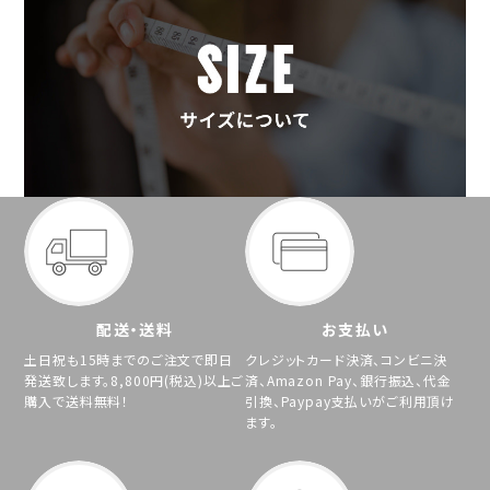
配送・送料
お支払い
土日祝も15時までのご注文で即日
クレジットカード決済、コンビニ決
発送致します。8,800円(税込)以上ご
済、Amazon Pay、銀行振込、代金
購入で送料無料！
引換、Paypay支払いがご利用頂け
ます。