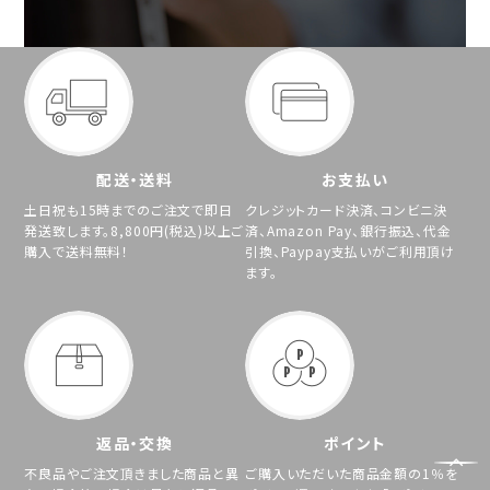
配送・送料
お支払い
土日祝も15時までのご注文で即日
クレジットカード決済、コンビニ決
発送致します。8,800円(税込)以上ご
済、Amazon Pay、銀行振込、代金
購入で送料無料！
引換、Paypay支払いがご利用頂け
ます。
返品・交換
ポイント
不良品やご注文頂きました商品と異
ご購入いただいた商品金額の1％を