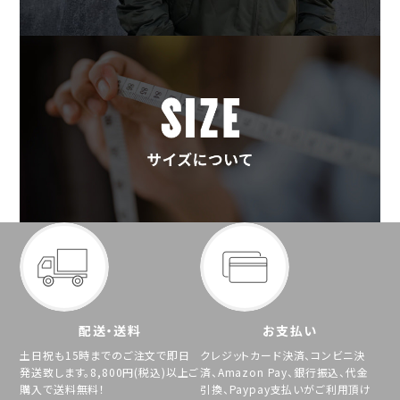
配送・送料
お支払い
土日祝も15時までのご注文で即日
クレジットカード決済、コンビニ決
発送致します。8,800円(税込)以上ご
済、Amazon Pay、銀行振込、代金
購入で送料無料！
引換、Paypay支払いがご利用頂け