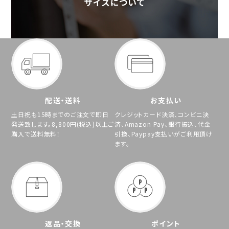
配送・送料
お支払い
土日祝も15時までのご注文で即日
クレジットカード決済、コンビニ決
発送致します。8,800円(税込)以上ご
済、Amazon Pay、銀行振込、代金
購入で送料無料！
引換、Paypay支払いがご利用頂け
ます。
返品・交換
ポイント