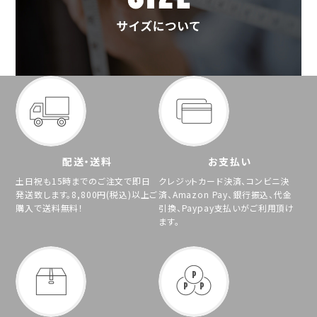
配送・送料
お支払い
土日祝も15時までのご注文で即日
クレジットカード決済、コンビニ決
発送致します。8,800円(税込)以上ご
済、Amazon Pay、銀行振込、代金
購入で送料無料！
引換、Paypay支払いがご利用頂け
ます。