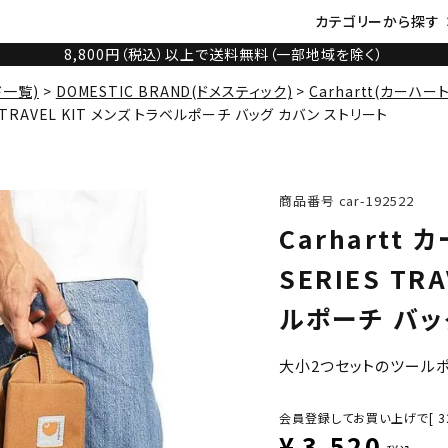
カテゴリーから探す
8,800円（税込）以上で送料無料（一部地域を除く）
ド一覧)
DOMESTIC BRAND(ドメスティック)
Carhartt(カーハート
ES TRAVEL KIT メンズ トラベルポーチ バッグ カバン ストリート
商品番号
car-192522
Carhartt 
SERIES TR
ルポーチ バッ
大小2つセットのツール
会員登録してお買い上げで[
3
¥
3,520