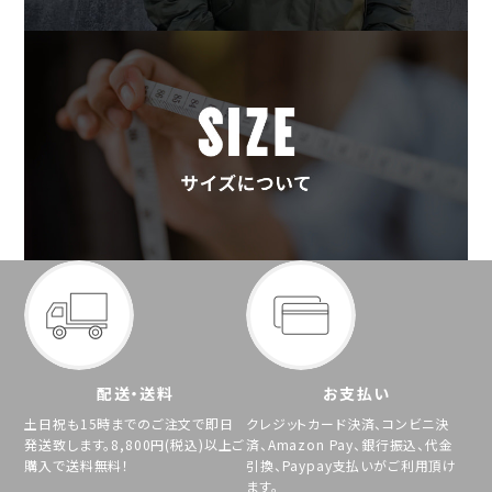
配送・送料
お支払い
土日祝も15時までのご注文で即日
クレジットカード決済、コンビニ決
発送致します。8,800円(税込)以上ご
済、Amazon Pay、銀行振込、代金
購入で送料無料！
引換、Paypay支払いがご利用頂け
ます。