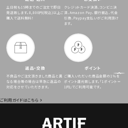
土日祝も15時までのご注文で即日
クレジットカード決済、コンビニ決
発送致します。8,800円(税込)以上ご
済、Amazon Pay、銀行振込、代金
購入で送料無料！
引換、Paypay支払いがご利用頂け
ます。
返品・交換
ポイント
不良品やご注文頂きました商品と異
ご購入いただいた商品金額の1％を
なる場合等の場合は早急に返品の
ポイント還元致します。「1ポイント＝
対応をさせていただきます。
1円」でご利用可能です。
ご利用ガイドはこちら