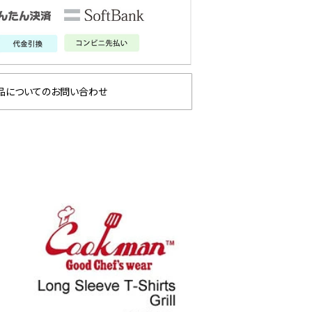
品についてのお問い合わせ
glamb × 劇場版『チェン
GLIMC
 先行予約
ソーマン レゼ篇』第2弾
1st 
先行予約