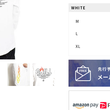
WHITE
M
L
XL