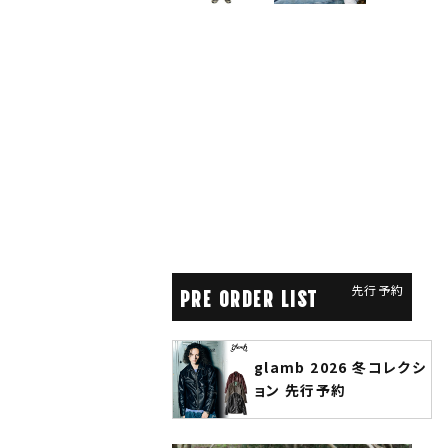
先行予約
PRE ORDER LIST
glamb 2026 冬コレクシ
glamb 『ジョジョの奇妙
ョン 先行予約
な冒険 5部』 先行予約