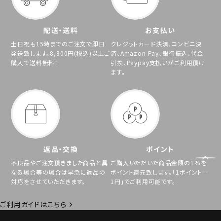
配送・送料
お支払い
土日祝も15時までのご注文で即日
クレジットカード決済、コンビニ決
発送致します。8,800円(税込)以上ご
済、Amazon Pay、銀行振込、代金
購入で送料無料！
引換、Paypay支払いがご利用頂け
ます。
返品・交換
ポイント
不良品やご注文頂きました商品と異
ご購入いただいた商品金額の1％を
なる場合等の場合は早急に返品の
ポイント還元致します。「1ポイント＝
対応をさせていただきます。
1円」でご利用可能です。
ご利用ガイドはこちら