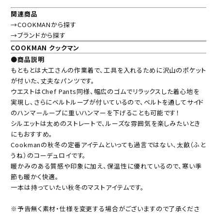
関連商品
→COOKMANから探す
→ブランドから探す
COOKMAN クックマン
●商品説明
もともとは大工さんの作業着で、工具を入れるために沢山のポケット
が付いた、丈夫なパンツです。
ウエストはChef Pants同様、幅広のゴムでリラックスした着心地を
実現し、さらにベルトループが付いているので、ベルトを通してサイド
のハンマーループに重いハンマーを下げることも可能です！
シルエットは太めのストレートで、ルーズな雰囲気を楽しみたいとき
にもおすすめ。
Cookmanの秋冬の定番アイテムといっても過言ではない、太畝（ふと
うね）のコーデュロイです。
暖かみのある質感や印象に加え、保温性に優れているので、寒い季
節も暖かく快適。
一本は持っていたい秋冬のマストアイテムです。
※予告無く素材・仕様を変更する場合がございますので了承くださ