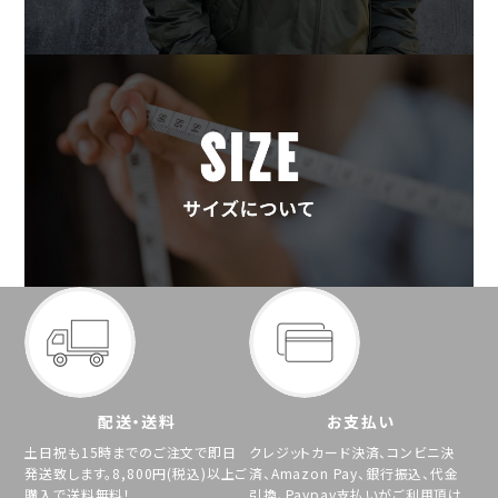
配送・送料
お支払い
土日祝も15時までのご注文で即日
クレジットカード決済、コンビニ決
発送致します。8,800円(税込)以上ご
済、Amazon Pay、銀行振込、代金
購入で送料無料！
引換、Paypay支払いがご利用頂け