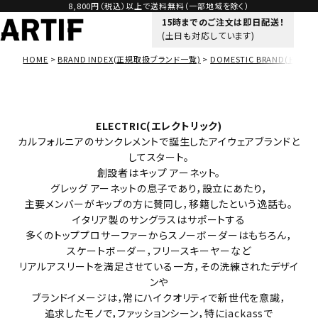
8,800円（税込）以上で送料無料（一部地域を除く）
15時までのご注文は即日配送！
(土日も対応しています)
HOME
BRAND INDEX(正規取扱ブランド一覧)
DOMESTIC BRAND(ドメス
ELECTRIC(エレクトリック)
カルフォルニアのサンクレメントで誕生したアイウェアブランドと
してスタート。
創設者はキップ アーネット。
グレッグ アーネットの息子であり，設立にあたり，
主要メンバーがキップの方に賛同し，移籍したという逸話も。
イタリア製のサングラスはサポートする
多くのトッププロサーファーからスノーボーダーはもちろん，
スケートボーダー，フリースキーヤーなど
リアルアスリートを満足させている一方，その洗練されたデザイ
ンや
ブランドイメージは，常にハイクオリティで新世代を意識，
追求したモノで，ファッションシーン，特にjackassで