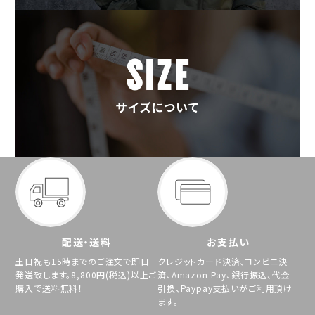
配送・送料
お支払い
土日祝も15時までのご注文で即日
クレジットカード決済、コンビニ決
発送致します。8,800円(税込)以上ご
済、Amazon Pay、銀行振込、代金
購入で送料無料！
引換、Paypay支払いがご利用頂け
ます。