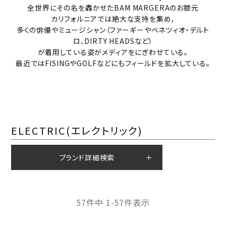
全世界にその名を轟かせたBAM MARGERAのお膝元
カリフォルニアでは絶大な支持を集め，
多くの俳優やミュージシャン（ファーギーやベネツィオ・デルト
ロ、DIRTY HEADSなど）
が着用している姿がメディアをにぎわせている。
最近ではFISINGやGOLFなどにもフィールドを拡大している。
ELECTRIC(エレクトリック)
ブランド詳細検索
57
件中
1
-
57
件表示