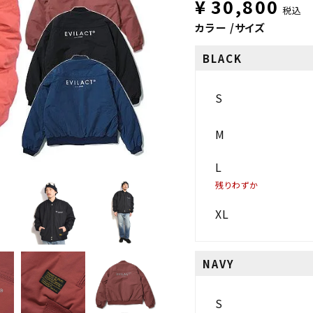
¥
30,800
税込
カラー
サイズ
BLACK
S
M
L
残りわずか
XL
NAVY
S