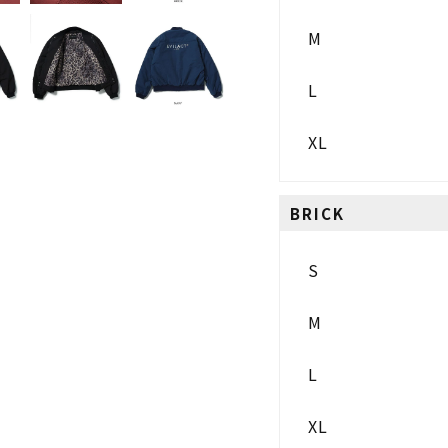
M
L
XL
BRICK
S
M
L
XL