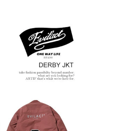
 2026
ANG
glamb – 映画「スター・
先行
ウォーズ／マンダロリア
ン・アンド・グローグー」カ
プセルコレクション