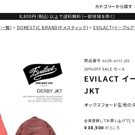
カテゴリーから探す
8,800円（税込）以上で送料無料（一部地域を除く）
ド一覧)
DOMESTIC BRAND(ドメスティック)
EVILACT(イーブルア
商品番号
ea26-act1-j01
20％OFF SALE セール
EVILACT 
JKT
オックスフォード生地の
会員登録してお買い上げで[
3
¥
38,500
のところ