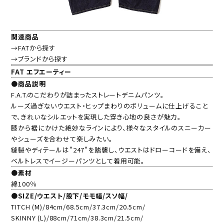
関連商品
→FATから探す
→ブランドから探す
FAT エフエーティー
●商品説明
F.A.T.のこだわりが詰まったストレートデニムパンツ。
ルーズ過ぎないウエスト・ヒップまわりのボリュームに仕上げること
で、きれいなシルエットを実現した穿き心地の良さが魅力。
膝から裾にかけた絶妙なラインにより、様々なスタイルのスニーカー
やシューズを合わせて楽しみたい。
縫製やディテールは"247"を踏襲し、ウエストはドローコードを備え、
ベルトレスでイージーパンツとして着用可能。
●素材
綿100％
●SIZE/ウエスト/股下/モモ幅/スソ幅/
TITCH (M)/84cm/68.5cm/37.3cm/20.5cm/
SKINNY (L)/88cm/71cm/38.3cm/21.5cm/