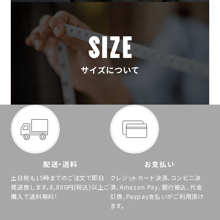
配送・送料
お支払い
土日祝も15時までのご注文で即日
クレジットカード決済、コンビニ決
発送致します。8,800円(税込)以上ご
済、Amazon Pay、銀行振込、代金
購入で送料無料！
引換、Paypay支払いがご利用頂け
ます。