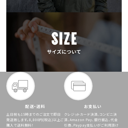
配送・送料
お支払い
土日祝も15時までのご注文で即日
クレジットカード決済、コンビニ決
発送致します。8,800円(税込)以上ご
済、Amazon Pay、銀行振込、代金
購入で送料無料！
引換、Paypay支払いがご利用頂け