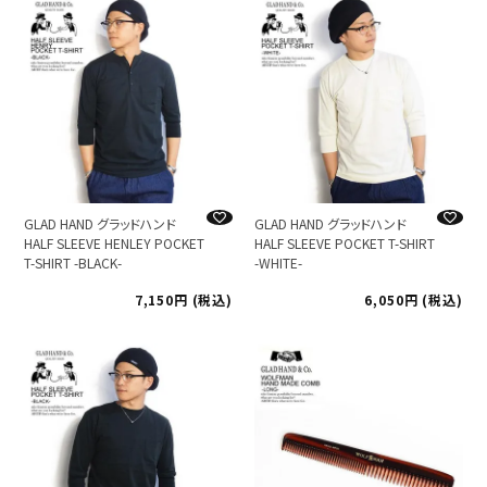
GLAD HAND グラッドハンド
GLAD HAND グラッドハンド
HALF SLEEVE HENLEY POCKET
HALF SLEEVE POCKET T-SHIRT
T-SHIRT -BLACK-
-WHITE-
7,150
税込
6,050
税込