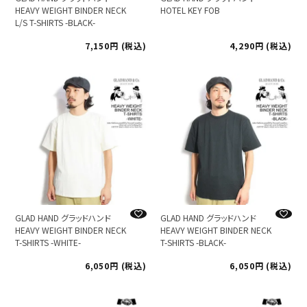
HEAVY WEIGHT BINDER NECK
HOTEL KEY FOB
L/S T-SHIRTS -BLACK-
7,150
税込
4,290
税込
GLAD HAND グラッドハンド
GLAD HAND グラッドハンド
HEAVY WEIGHT BINDER NECK
HEAVY WEIGHT BINDER NECK
T-SHIRTS -WHITE-
T-SHIRTS -BLACK-
6,050
税込
6,050
税込