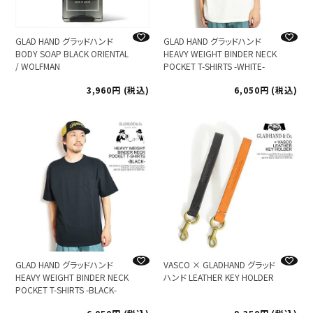
GLAD HAND グラッドハンド
GLAD HAND グラッドハンド
BODY SOAP BLACK ORIENTAL
HEAVY WEIGHT BINDER NECK
/ WOLFMAN
POCKET T-SHIRTS -WHITE-
3,960
税込
6,050
税込
GLAD HAND グラッドハンド
VASCO × GLADHAND グラッド
HEAVY WEIGHT BINDER NECK
ハンド LEATHER KEY HOLDER
POCKET T-SHIRTS -BLACK-