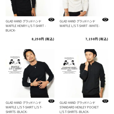
GLAD HAND グラッドハンド
GLAD HAND グラッドハンド
WAFFLE HENRY L/S T-SHIRT -
WAFFLE L/S T-SHIRT -WHITE-
BLACK-
8,250
税込
7,150
税込
GLAD HAND グラッドハンド
GLAD HAND グラッドハンド
WAFFLE L/S T-SHIRT L/S T-
STANDARD HENLEY POCKET
SHIRTS -BLACK-
L/S T-SHIRTS -BLACK-