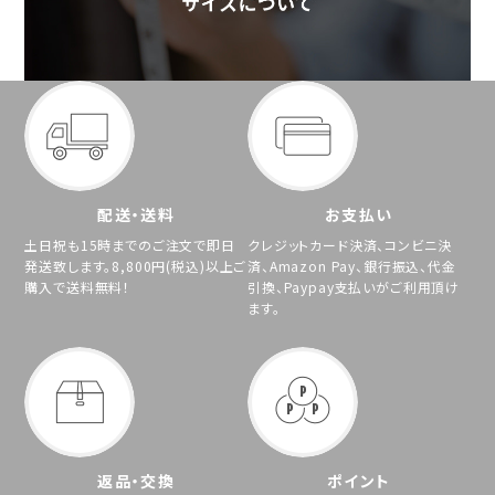
配送・送料
お支払い
土日祝も15時までのご注文で即日
クレジットカード決済、コンビニ決
発送致します。8,800円(税込)以上ご
済、Amazon Pay、銀行振込、代金
購入で送料無料！
引換、Paypay支払いがご利用頂け
ます。
返品・交換
ポイント