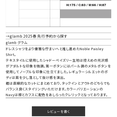
→glamb 2025春 先行予約から探す
glamb グラム
ドレスシャツをより優雅な佇まいへと推し進めたNoble Paisley
Shirt。
テキスタイルに使用したシャドーペイズリー生地は控えめの光沢感
がアダルトな印象を強調。第一ボタンにはパール調のメタルボタンを
使用してノーブルな印象に仕立てました。レギュラーシルエットのボ
ディは肩を少し落として抜け感を演出。
裾は直線的なカットにまとめており、タックインとアウトのどちらでも
バランス良くスタイリングいただけます。カラーバリエーションの
Navyは襟とカフスに配色をあしらったクレリックとなっております。
レビューを書く