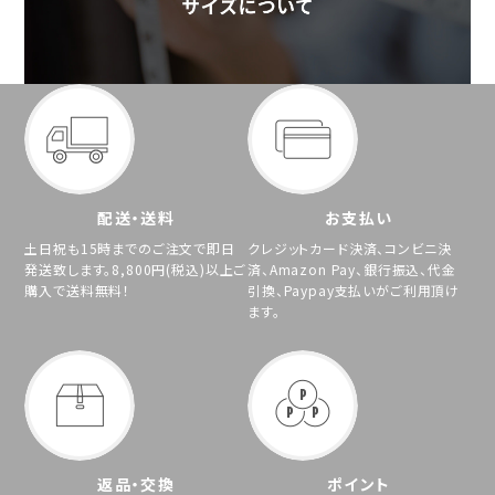
配送・送料
お支払い
土日祝も15時までのご注文で即日
クレジットカード決済、コンビニ決
発送致します。8,800円(税込)以上ご
済、Amazon Pay、銀行振込、代金
購入で送料無料！
引換、Paypay支払いがご利用頂け
ます。
返品・交換
ポイント