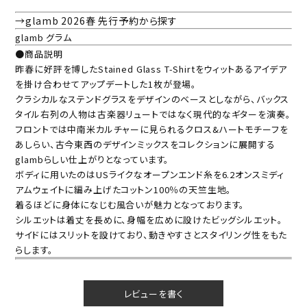
→glamb 2026春 先行予約から探す
glamb グラム
●商品説明
昨春に好評を博したStained Glass T-Shirtをウィットあるアイデア
を掛け合わせてアップデートした1枚が登場。
クラシカルなステンドグラスをデザインのベースとしながら、バックス
タイル右列の人物は古楽器リュートではなく現代的なギターを演奏。
フロントでは中南米カルチャーに見られるクロス&ハートモチーフを
あしらい、古今東西のデザインミックスをコレクションに展開する
glambらしい仕上がりとなっています。
ボディに用いたのはUSライクなオープンエンド糸を6.2オンスミディ
アムウェイトに編み上げたコットン100％の天竺生地。
着るほどに身体になじむ風合いが魅力となっております。
シルエットは着丈を長めに、身幅を広めに設けたビッグシルエット。
サイドにはスリットを設けており、動きやすさとスタイリング性をもた
らします。
レビューを書く