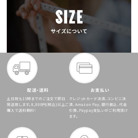
配送・送料
お支払い
土日祝も15時までのご注文で即日
クレジットカード決済、コンビニ決
発送致します。8,800円(税込)以上ご
済、Amazon Pay、銀行振込、代金
購入で送料無料！
引換、Paypay支払いがご利用頂け
ます。