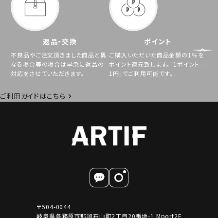
返品・交換
ポイント
不良品やご注文頂きました商品と異
ご購入いただいた商品金額の1％を
なる場合等の場合は早急に返品の
ポイント還元致します。「1ポイント＝
対応をさせていただきます。
1円」でご利用可能です。
ご利用ガイドはこちら
〒504-0044
岐阜県各務原市那加石山町2丁目20番地-1 Mport2F