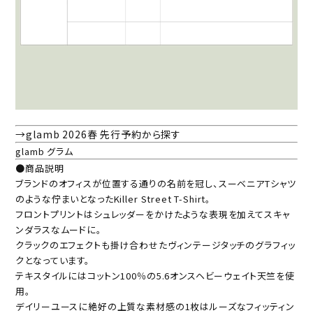
→glamb 2026春 先行予約から探す
glamb グラム
●商品説明
ブランドのオフィスが位置する通りの名前を冠し、スーベニアTシャツ
のような佇まいとなったKiller Street T-Shirt。
フロントプリントはシュレッダーをかけたような表現を加えてスキャ
ンダラスなムードに。
クラックのエフェクトも掛け合わせたヴィンテージタッチのグラフィッ
クとなっています。
テキスタイルにはコットン100％の5.6オンスヘビーウェイト天竺を使
用。
デイリーユースに絶好の上質な素材感の1枚はルーズなフィッティン