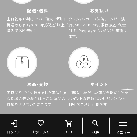
配送・送料
お支払い
土日祝も15時までのご注文で即日
クレジットカード決済、コンビニ決
発送致します。8,800円(税込)以上ご
済、Amazon Pay、銀行振込、代金
購入で送料無料！
引換、Paypay支払いがご利用頂け
ます。
返品・交換
ポイント
不良品やご注文頂きました商品と異
ご購入いただいた商品金額の1％を
なる場合等の場合は早急に返品の
ポイント還元致します。「1ポイント＝
対応をさせていただきます。
1円」でご利用可能です。
ご利用ガイドはこちら