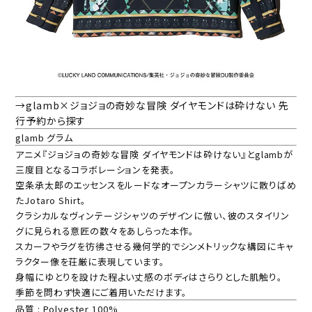
→glamb×ジョジョの奇妙な冒険 ダイヤモンドは砕けない 先
行予約から探す
glamb グラム
アニメ『ジョジョの奇妙な冒険 ダイヤモンドは砕けない』とglambが
三度目となるコラボレーションを発表。
空条承太郎のエッセンスをルードなオープンカラーシャツに散りばめ
たJotaro Shirt。
クラシカルなヴィンテージシャツのデザインに倣い、彼のスタイリン
グに見られる意匠の数々をあしらった本作。
スカーフやラグを彷彿させる幾何学的でシンメトリックな構図にキャ
ラクター像を荘厳に表現しています。
身幅にゆとりを設けた程よい丈感のボディはさらりとした肌触り。
季節を問わず快適にご着用いただけます。
品質 : Polyester 100%