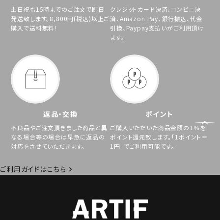
土日祝も15時までのご注文で即日
クレジットカード決済、コンビニ決
発送致します。8,800円(税込)以上ご
済、Amazon Pay、銀行振込、代金
購入で送料無料！
引換、Paypay支払いがご利用頂け
ます。
返品・交換
ポイント
不良品やご注文頂きました商品と異
ご購入いただいた商品金額の1％を
なる場合等の場合は早急に返品の
ポイント還元致します。「1ポイント＝
対応をさせていただきます。
1円」でご利用可能です。
ご利用ガイドはこちら