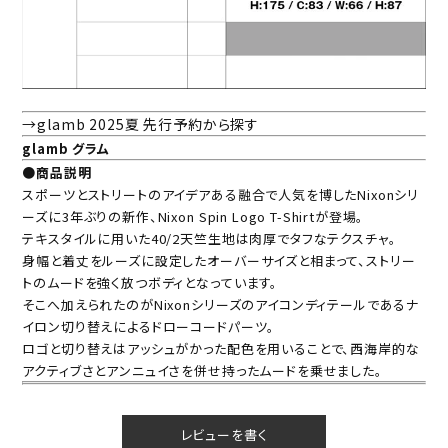
→glamb 2025夏 先行予約から探す
glamb グラム
●商品説明
スポーツとストリートのアイデアある融合で人気を博したNixonシリ
ーズに3年ぶりの新作、Nixon Spin Logo T-Shirtが登場。
テキスタイルに用いた40/2天竺生地は肉厚でタフなテクスチャ。
身幅と着丈をルーズに設定したオーバーサイズと相まって、ストリー
トのムードを強く放つボディとなっています。
そこへ加えられたのがNixonシリーズのアイコンディテールであるナ
イロン切り替えによるドローコードパーツ。
ロゴと切り替えはアッシュがかった配色を用いることで、西海岸的な
アクティブさとアンニュイさを併せ持ったムードを乗せました。
レビューを書く