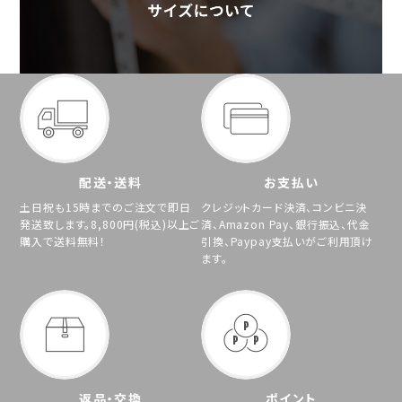
配送・送料
お支払い
土日祝も15時までのご注文で即日
クレジットカード決済、コンビニ決
発送致します。8,800円(税込)以上ご
済、Amazon Pay、銀行振込、代金
購入で送料無料！
引換、Paypay支払いがご利用頂け
ます。
返品・交換
ポイント