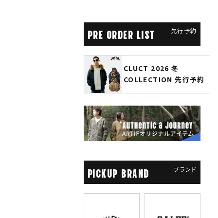
先行予約
PRE ORDER LIST
CLUCT 2026 冬
glamb × 劇場版『チェン
COLLECTION 先行予約
ソーマン レゼ篇』第2弾
先行予約
ブランド
PICKUP BRAND