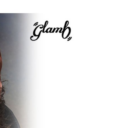
2026
ANGE
glamb – 映画「スター・
先行予
ウォーズ／マンダロリア
ン・アンド・グローグー」カ
プセルコレクション