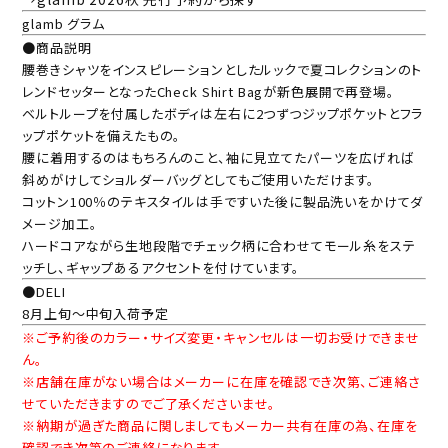
glamb グラム
●商品説明
腰巻きシャツをインスピレーションとしたルックで夏コレクションのト
レンドセッターとなったCheck Shirt Bagが新色展開で再登場。
ベルトループを付属したボディは左右に2つずつジップポケットとフラ
ップポケットを備えたもの。
腰に着用するのはもちろんのこと、袖に見立てたパーツを広げれば
斜めがけしてショルダーバッグとしてもご使用いただけます。
コットン100％のテキスタイルは手ですいた後に製品洗いをかけてダ
メージ加工。
ハードコアながら生地段階でチェック柄に合わせてモール糸をステ
ッチし、ギャップあるアクセントを付けています。
●DELI
8月上旬～中旬入荷予定
※ご予約後のカラー・サイズ変更・キャンセルは一切お受けできませ
ん。
※店舗在庫がない場合はメーカーに在庫を確認でき次第、ご連絡さ
せていただきますのでご了承くださいませ。
※納期が過ぎた商品に関しましてもメーカー共有在庫の為、在庫を
確認でき次第のご連絡になります。