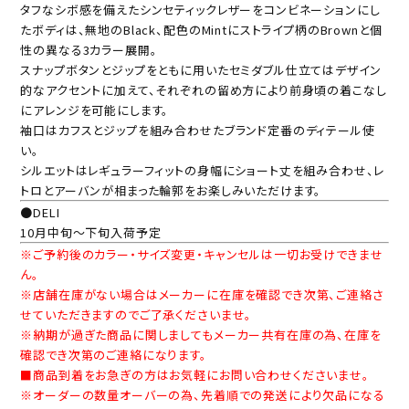
タフなシボ感を備えたシンセティックレザーをコンビネーションにし
たボディは、無地のBlack、配色のMintにストライプ柄のBrownと個
性の異なる3カラー展開。
スナップボタンとジップをともに用いたセミダブル仕立てはデザイン
的なアクセントに加えて、それぞれの留め方により前身頃の着こなし
にアレンジを可能にします。
袖口はカフスとジップを組み合わせたブランド定番のディテール使
い。
シルエットはレギュラーフィットの身幅にショート丈を組み合わせ、レ
トロとアーバンが相まった輪郭をお楽しみいただけます。
●DELI
10月中旬～下旬入荷予定
※ご予約後のカラー・サイズ変更・キャンセルは一切お受けできませ
ん。
※店舗在庫がない場合はメーカーに在庫を確認でき次第、ご連絡さ
せていただきますのでご了承くださいませ。
※納期が過ぎた商品に関しましてもメーカー共有在庫の為、在庫を
確認でき次第のご連絡になります。
■商品到着をお急ぎの方はお気軽にお問い合わせくださいませ。
※オーダーの数量オーバーの為、先着順での発送により欠品になる