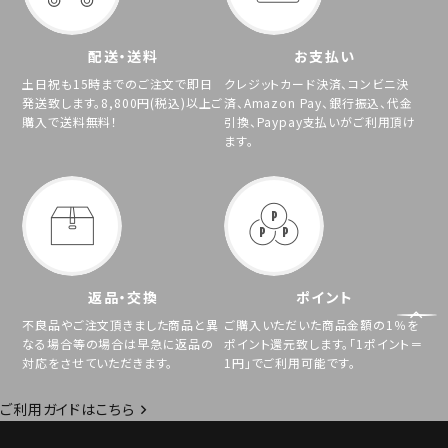
配送・送料
お支払い
土日祝も15時までのご注文で即日
クレジットカード決済、コンビニ決
発送致します。8,800円(税込)以上ご
済、Amazon Pay、銀行振込、代金
購入で送料無料！
引換、Paypay支払いがご利用頂け
ます。
返品・交換
ポイント
不良品やご注文頂きました商品と異
ご購入いただいた商品金額の1％を
なる場合等の場合は早急に返品の
ポイント還元致します。「1ポイント＝
対応をさせていただきます。
1円」でご利用可能です。
ご利用ガイドはこちら