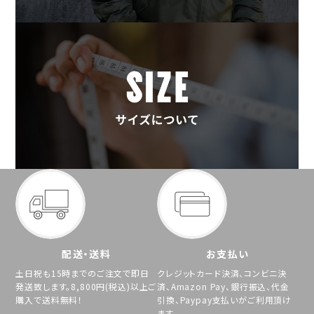
配送・送料
お支払い
土日祝も15時までのご注文で即日
クレジットカード決済、コンビニ決
発送致します。8,800円(税込)以上ご
済、Amazon Pay、銀行振込、代金
購入で送料無料！
引換、Paypay支払いがご利用頂け
ます。