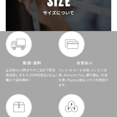
配送・送料
お支払い
土日祝も15時までのご注文で即日
クレジットカード決済、コンビニ決
発送致します。8,800円(税込)以上ご
済、Amazon Pay、銀行振込、代金
購入で送料無料！
引換、Paypay支払いがご利用頂け
ます。