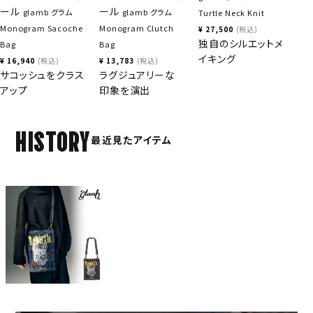
ール
ール
glamb グラム
glamb グラム
Turtle Neck Knit
Monogram Sacoche
Monogram Clutch
¥
27,500
税込
独自のシルエットメ
Bag
Bag
イキング
¥
16,940
税込
¥
13,783
税込
サコッシュをクラス
ラグジュアリーな
アップ
印象を演出
HISTORY
最近見たアイテム