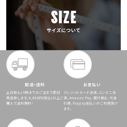
配送・送料
お支払い
土日祝も15時までのご注文で即日
クレジットカード決済、コンビニ決
発送致します。8,800円(税込)以上ご
済、Amazon Pay、銀行振込、代金
購入で送料無料！
引換、Paypay支払いがご利用頂け
ます。