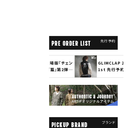
先行予約
PRE ORDER LIST
glamb × 劇場版『チェン
GLIMCLAP 2026 秋冬
ソーマン レゼ篇』第2弾
1st 先行予約
先行予約
ブランド
PICKUP BRAND