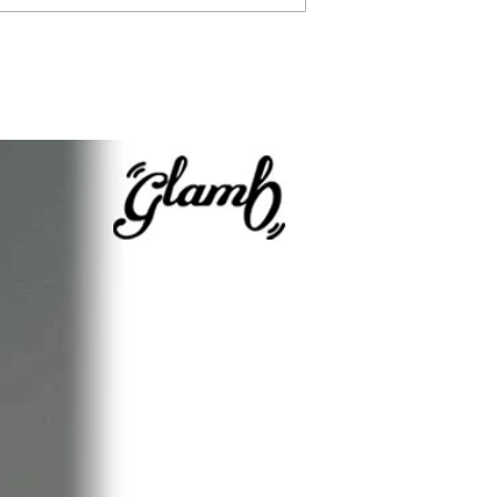
ANGENEHM 2026 秋冬
CLUCT
スター・
先行予約
COLL
ロリア
グー」カ
ン