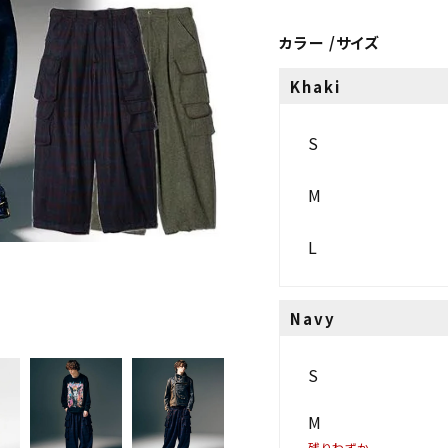
カラー
サイズ
Khaki
S
M
L
Navy
S
M
残りわずか