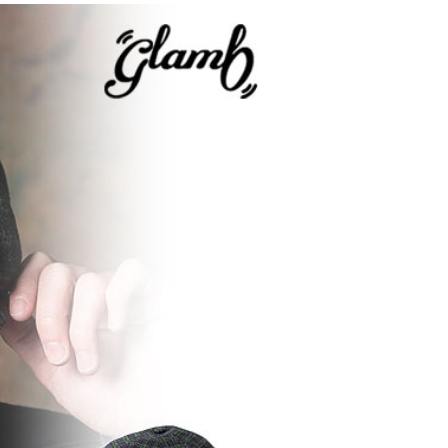
2026
ANGE
glamb – 映画「スター・
先行予
ウォーズ／マンダロリア
ン・アンド・グローグー」カ
プセルコレクション