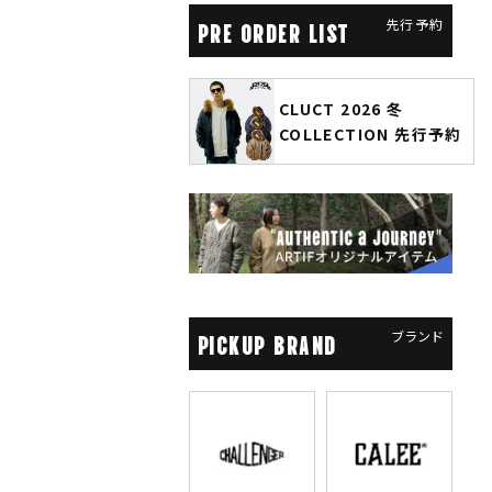
先行予約
PRE ORDER LIST
CLUCT 2026 冬
glamb × 劇場版『チェン
COLLECTION 先行予約
ソーマン レゼ篇』第2弾
先行予約
ブランド
PICKUP BRAND