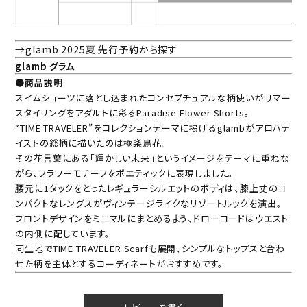
→glamb 2025夏 先行予約から探す
glamb グラム
●商品説明
スイムショーツに落とし込まれたコンセプチュアルな柄使いがサマー
スタイリングをアダルトに彩るParadise Flower Shorts。
“TIME TRAVELER”をコレクションテーマに掲げるglambがアロハテ
イストの総柄に描いたのは極楽鳥花。
その花言葉にある「輝かしい未来」というイメージをテーマに重ねな
がら、フラワーモチーフをポエティックに表現しました。
腰元に1タックをとったレギュラーシルエットのボディは、膝上丈のコ
ンパクトなレングスがヴィンテージライクなリゾートルックを演出。
フロントデザインをミニマルにまとめるよう、ドローコードはウエスト
の内側に配しています。
同生地でTIME TRAVELER Scarfも展開、シンプルなトップスと合わ
せた柄を主体とするコーディネートがおすすめです。