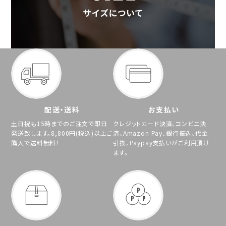
配送・送料
お支払い
土日祝も15時までのご注文で即日
クレジットカード決済、コンビニ決
発送致します。8,800円(税込)以上ご
済、Amazon Pay、銀行振込、代金
購入で送料無料！
引換、Paypay支払いがご利用頂け
ます。