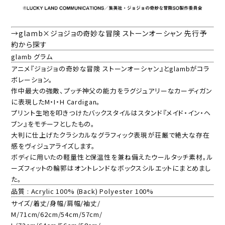
→glamb×ジョジョの奇妙な冒険 ストーンオーシャン 先行予
約から探す
glamb グラム
アニメ『ジョジョの奇妙な冒険 ストーンオーシャン』とglambがコラ
ボレーション。
作中最大の強敵、プッチ神父の能力をラグジュアリーなカーディガン
に表現したM・I・H Cardigan。
プリント生地を叩きつけたバックスタイルはスタンド『メイド・イン・ヘ
ブン』をモチーフとしたもの。
大判に仕上げたクラシカルなグラフィック表現が荘厳で絶大な存在
感をヴィジュアライズします。
ボディに用いたの軽量性と保温性を兼ね備えたウールタッチ素材。ル
ーズフィットの輪郭はオントレンドなボックスシルエットにまとめまし
た。
品質 : Acrylic 100% (Back) Polyester 100%
サイズ/着丈/身幅/肩幅/袖丈/
M/71cm/62cm/54cm/57cm/