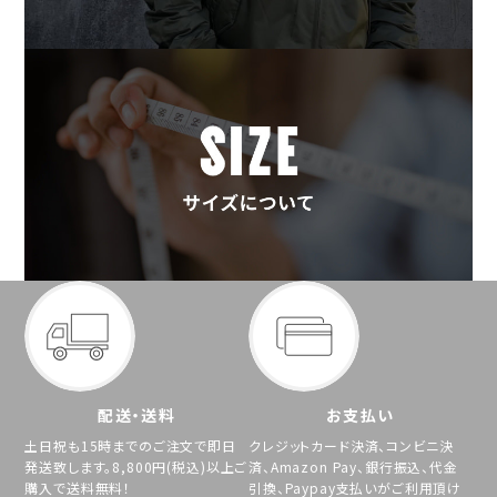
配送・送料
お支払い
土日祝も15時までのご注文で即日
クレジットカード決済、コンビニ決
発送致します。8,800円(税込)以上ご
済、Amazon Pay、銀行振込、代金
購入で送料無料！
引換、Paypay支払いがご利用頂け