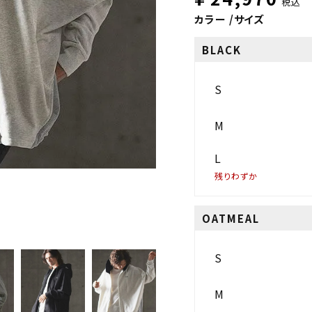
税込
カラー
サイズ
BLACK
S
M
L
残りわずか
OATMEAL
S
M