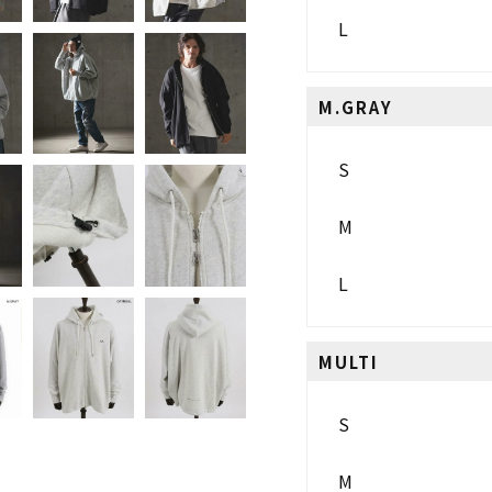
L
M.GRAY
S
M
L
MULTI
S
M