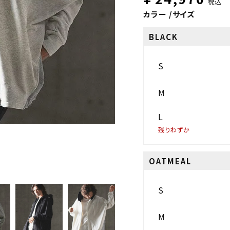
税込
カラー
サイズ
BLACK
S
M
L
残りわずか
OATMEAL
S
M