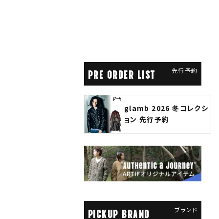
先行予約
PRE ORDER LIST
glamb 2026 冬コレクシ
ANGENEHM 2026 秋冬
ョン 先行予約
先行予約
ブランド
PICKUP BRAND