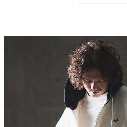
CLUCT 2026 冬
glamb × 劇場
COLLECTION 先行予約
ソーマン レゼ篇』
先行予約