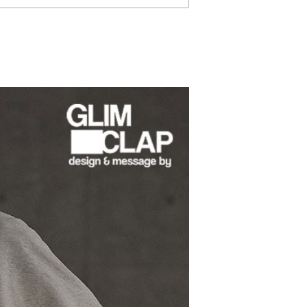
版『チェン
GLIMCLAP 2026 秋冬
glam
第2弾
1st 先行予約
な冒険