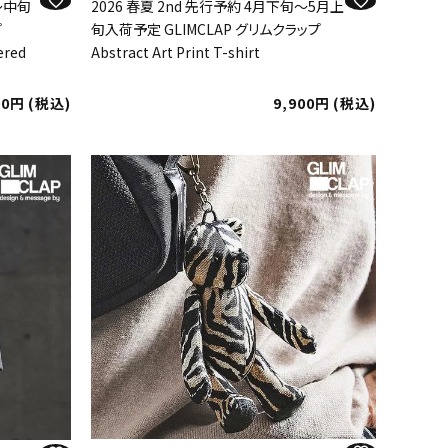
旬～中旬
2026 春夏 2nd 先行予約 4月下旬～5月上
プ
旬入荷予定 GLIMCLAP グリムクラップ
ered
Abstract Art Print T-shirt
00
税込
9,900
税込