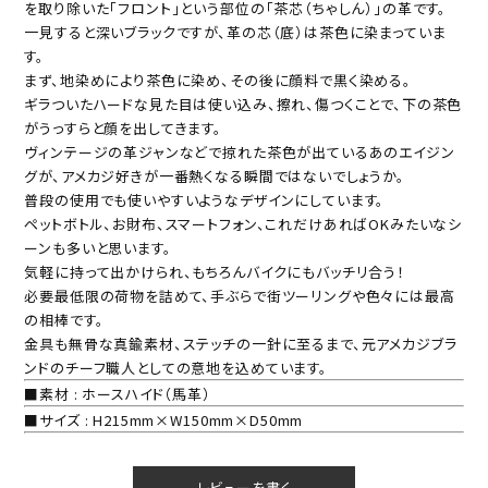
を取り除いた「フロント」という部位の「茶芯（ちゃしん）」の革です。
一見すると深いブラックですが、革の芯（底）は茶色に染まっていま
す。
まず、地染めにより茶色に染め、その後に顔料で黒く染める。
ギラついたハードな見た目は使い込み、擦れ、傷つくことで、下の茶色
がうっすらと顔を出してきます。
ヴィンテージの革ジャンなどで掠れた茶色が出ているあのエイジン
グが、アメカジ好きが一番熱くなる瞬間ではないでしょうか。
普段の使用でも使いやすいようなデザインにしています。
ペットボトル、お財布、スマートフォン、これだけあればOKみたいなシ
ーンも多いと思います。
気軽に持って出かけられ、もちろんバイクにもバッチリ合う！
必要最低限の荷物を詰めて、手ぶらで街ツーリングや色々には最高
の相棒です。
金具も無骨な真鍮素材、ステッチの一針に至るまで、元アメカジブラ
ンドのチーフ職人としての意地を込めています。
■素材 : ホースハイド（馬革）
■サイズ : H215mm×W150mm×D50mm
レビューを書く