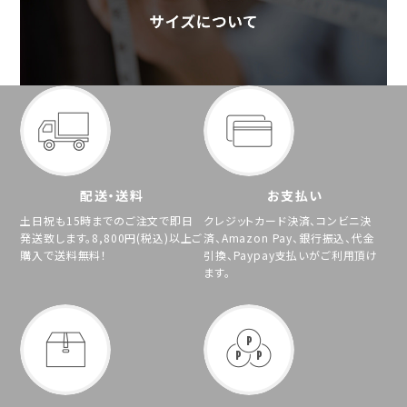
配送・送料
お支払い
土日祝も15時までのご注文で即日
クレジットカード決済、コンビニ決
発送致します。8,800円(税込)以上ご
済、Amazon Pay、銀行振込、代金
購入で送料無料！
引換、Paypay支払いがご利用頂け
ます。