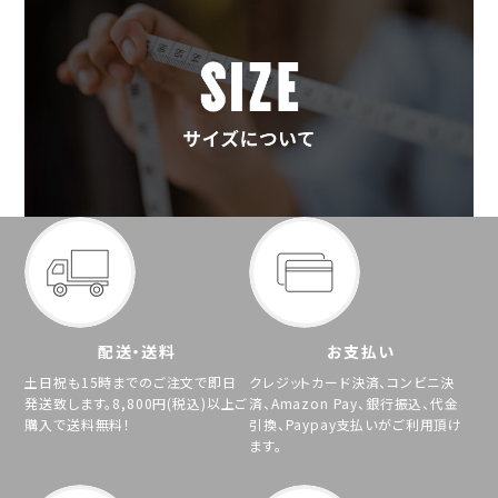
配送・送料
お支払い
土日祝も15時までのご注文で即日
クレジットカード決済、コンビニ決
発送致します。8,800円(税込)以上ご
済、Amazon Pay、銀行振込、代金
購入で送料無料！
引換、Paypay支払いがご利用頂け
ます。