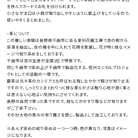
を挟んでカードとお札を分けられます。
小さながま口は小銭が取り出しやすいように底上げをしているので、
使いやすくまとめました。
・革について
この優しい表情は長野県千曲市にある更科花織工房で杏の樹から
染液を抽出し、杏の種を中に入れて花柄を意識し、花が咲く様なイメ
ージで絞り染めをしております。
千曲市は杏の生産が全国2位で特産です。
同じ千曲市で染め上げ千曲市で製品化する、信州エシカルプロジェ
クトとしての活動の一環です。
鹿革は元々革のカシミアとも呼ばれる程しなやかで軽さが有り丈夫
ですので、しっとりとまとわりつく様な柔らかさは触り心地が良く革と
は思えない心地よい気持ちにさせてくれます。
長野の自然で育った革ですので、枝などのかすり傷などが有ります
がご了承下さい。
その分大地の恵みの有り難さを感じ、製品として加工しております。
※あんず染めの絞り染めは一つ一つ柄、色が異なり、写真はイメー
ジになります。