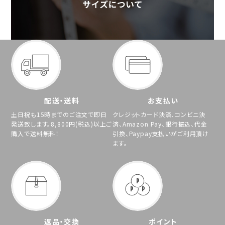
配送・送料
お支払い
土日祝も15時までのご注文で即日
クレジットカード決済、コンビニ決
発送致します。8,800円(税込)以上ご
済、Amazon Pay、銀行振込、代金
購入で送料無料！
引換、Paypay支払いがご利用頂け
ます。
返品・交換
ポイント