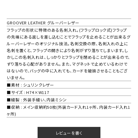
GROOVER LEATHER グルーバーレザー
フラップの形状に特徴のある名刺入れ。(フラップロック式)フラップ
の先端にある返しを差し込むことでフラップを止めることが出来るグ
ルーバーレザーのオリジナル技法。名刺交換の際、名刺入れの上に
名刺を置くと、フラップの開きにより名刺がずり落ちてしまいます。し
かしこの名刺入れは、しっかりとフラップを閉めることが出来るので、
ずり落ちる心配がありません。また、マグネットで止めているわけで
はないので、バッグの中に入れても、カードを破損させることもござ
いません。
■素材 : シュリンクレザー
■サイズ : H74×W117
■縫製 : 外装手縫い、内装ミシン
■収納 : メイン収納約50枚(外装カード入れ1ヶ所、内装カード入れ1
ヶ所)
レビューを書く