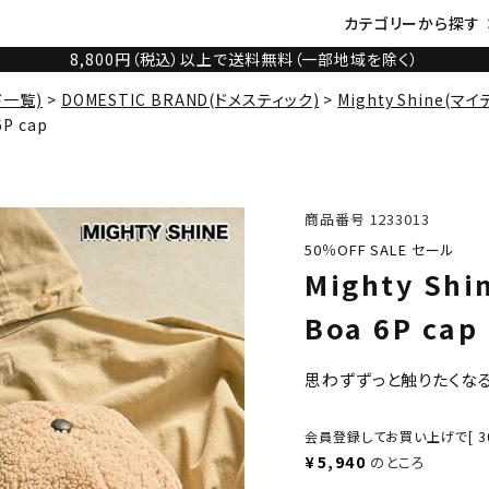
カテゴリーから探す
8,800円（税込）以上で送料無料（一部地域を除く）
ド一覧)
DOMESTIC BRAND(ドメスティック)
Mighty Shine(マ
P cap
商品番号
1233013
50％OFF SALE セール
Mighty S
Boa 6P cap
思わずずっと触りたくな
会員登録してお買い上げで[
3
¥
5,940
のところ