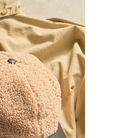
劇場版『チェン
GLIMCLAP 2026 秋冬
gl
篇』第2弾
1st 先行予約
な冒