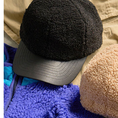
CLUCT 2026 冬
glamb × 
COLLECTION 先行予約
ソーマン レゼ
先行予約