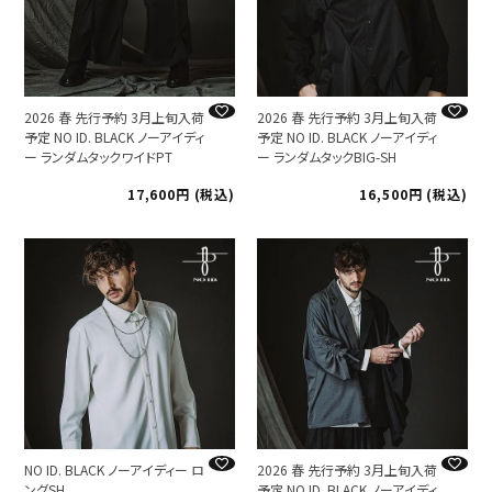
2026 春 先行予約 3月上旬入荷
2026 春 先行予約 3月上旬入荷
予定 NO ID. BLACK ノーアイディ
予定 NO ID. BLACK ノーアイディ
ー ランダムタックワイドPT
ー ランダムタックBIG-SH
17,600
税込
16,500
税込
NO ID. BLACK ノーアイディー ロ
2026 春 先行予約 3月上旬入荷
ングSH
予定 NO ID. BLACK ノーアイディ