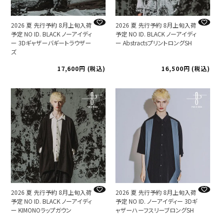
2026 夏 先行予約 8月上旬入荷
2026 夏 先行予約 8月上旬入荷
予定 NO ID. BLACK ノーアイディ
予定 NO ID. BLACK ノーアイディ
ー 3Dギャザーバギートラウザー
ー AbstractsプリントロングSH
ズ
17,600
税込
16,500
税込
2026 夏 先行予約 8月上旬入荷
2026 夏 先行予約 8月上旬入荷
予定 NO ID. BLACK ノーアイディ
予定 NO ID. ノーアイディー 3Dギ
ー KIMONOラップガウン
ャザーハーフスリーブロングSH