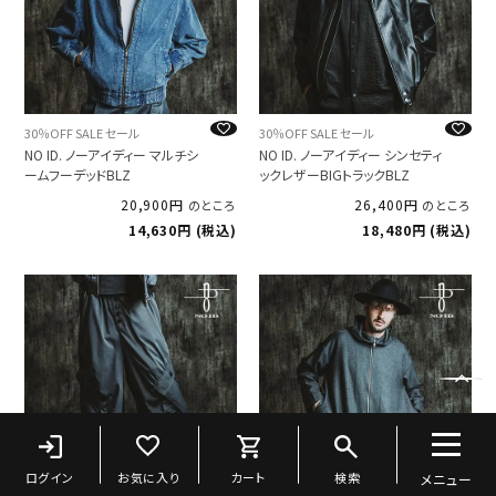
30％OFF SALE セール
30％OFF SALE セール
NO ID. ノーアイディー マルチシ
NO ID. ノーアイディー シンセティ
ームフーデッドBLZ
ックレザーBIGトラックBLZ
20,900
26,400
のところ
のところ
14,630
税込
18,480
税込