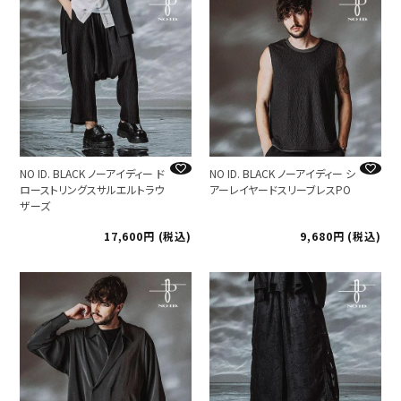
NO ID. BLACK ノーアイディー ド
NO ID. BLACK ノーアイディー シ
ローストリングスサルエルトラウ
アーレイヤードスリーブレスPO
ザーズ
17,600
税込
9,680
税込