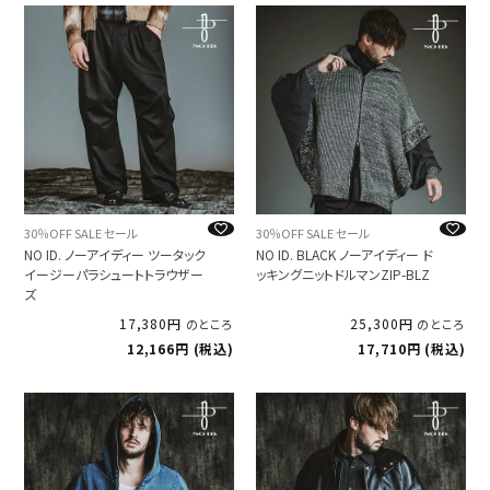
30％OFF SALE セール
30％OFF SALE セール
NO ID. ノーアイディー ツータック
NO ID. BLACK ノーアイディー ド
イージーパラシュートトラウザー
ッキングニットドルマンZIP-BLZ
ズ
17,380
25,300
のところ
のところ
12,166
税込
17,710
税込