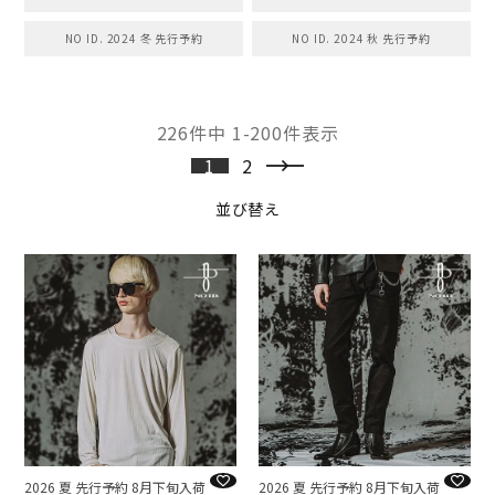
NO ID. 2024 冬 先行予約
NO ID. 2024 秋 先行予約
226
件中
1
-
200
件表示
1
2
並び替え
2026 夏 先行予約 8月下旬入荷
2026 夏 先行予約 8月下旬入荷