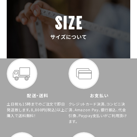
配送・送料
お支払い
土日祝も15時までのご注文で即日
クレジットカード決済、コンビニ決
発送致します。8,800円(税込)以上ご
済、Amazon Pay、銀行振込、代金
購入で送料無料！
引換、Paypay支払いがご利用頂け
ます。