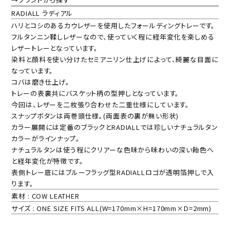
RADIALL ラディアル
ハリとコシのあるカウレザーを使用したフォールディングトレーです。
フルタンニン鞣しレザーなので、使っていく程に経年変化を楽しめる
レザートレーとなっています。
染料と顔料を使い分けたセミアニリン仕上げによって、綺麗な目面に
なっています。
コバは磨き仕上げ。
トレーの表裏共にバスケット柄の型押しとなっています。
今回は、レザーを二枚張り合わせた二重仕様にしています。
スナップボタンは両巻頭仕様。(両面表の裏が無い形状)
カラー展開には定番のブラックとRADIALLでは珍しいナチュラルタン
カラーがラインナップ。
ナチュラルタンは使う程にクリアーな色味から味わいの深い飴色へ
と経年変化が特徴です。
表側トレー底にはブルーフラッグ型RADIALLロゴが透明箔押しで入
ります。
素材 : COW LEATHER
サイズ : ONE SIZE FITS ALL(W=170mm×H=170mm×D=2mm)