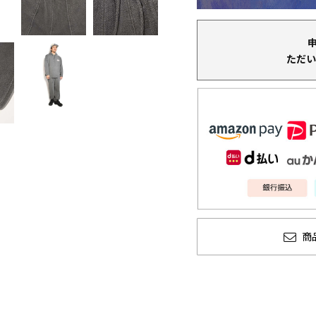
ただい
商