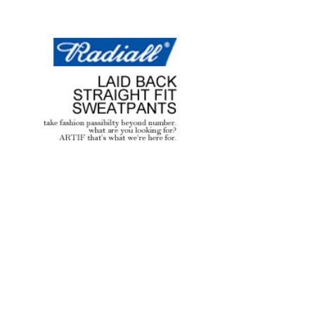
NE 2026
A
glamb – 映画「スター・
約
先
ウォーズ／マンダロリア
ン・アンド・グローグー」カ
プセルコレクション