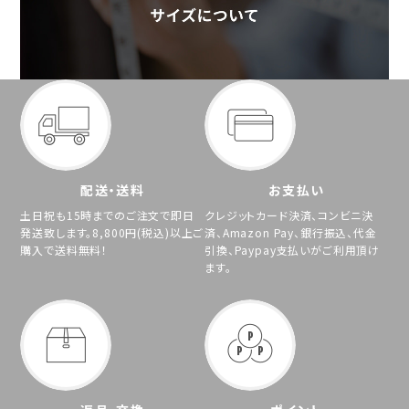
配送・送料
お支払い
土日祝も15時までのご注文で即日
クレジットカード決済、コンビニ決
発送致します。8,800円(税込)以上ご
済、Amazon Pay、銀行振込、代金
購入で送料無料！
引換、Paypay支払いがご利用頂け
ます。