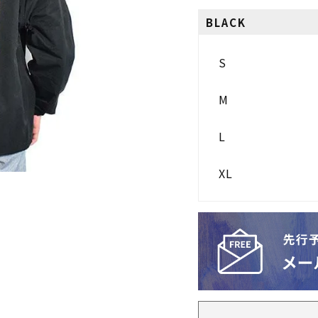
BLACK
S
M
L
XL