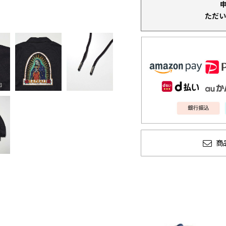
ただい
商