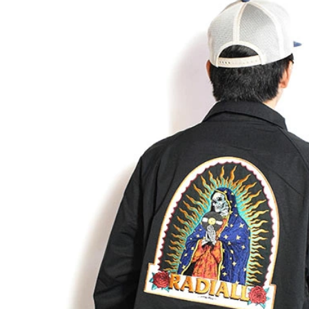
CLUCT 2026 冬
glamb × 劇
COLLECTION 先行予約
ソーマン レゼ篇
先行予約