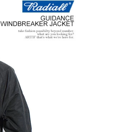
場版『チェン
GLIMCLAP 2026 秋冬
gla
』第2弾
1st 先行予約
な冒険